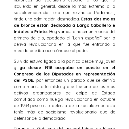
históricos del socialismo español a los que la
izquierda en general, desde la más extrema a la
socialdemocracia –esa que reivindica Podemos-,
rinde una admiración desmedida.
Estas dos moles
de bronce están dedicada a Largo Caballero e
Indalecio Prieto.
Hoy vamos a hacer un repaso del
primero de ello, apodado el “Lenin español” por la
deriva revolucionaria en la que fue entrando a
medida que iba acercándose al poder.
Su vida estuvo ligada a la política desde muy joven
y
ya desde 1918 ocupaba un puesto en el
Congreso de los Diputados en representación
del PSOE,
por entonces un partido que se definía
como marxista-leninista y que fue uno de los más
activos organizadores del golpe de Estado
camuflado como huelga revolucionaria en octubre
de 1934.pese a su defensa de la socialdemocracia
tenía más de socialismo revolucionario que de
defensor de la democracia.
Durante el Gobierno del general Primo de Rivera