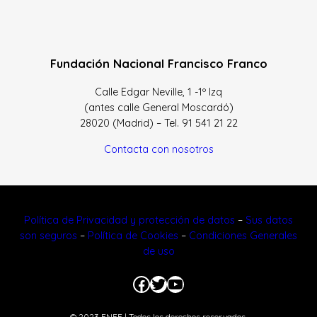
Fundación Nacional Francisco Franco
Calle Edgar Neville, 1 -1º Izq
(antes calle General Moscardó)
28020 (Madrid) – Tel. 91 541 21 22
Contacta con nosotros
Política de Privacidad y protección de datos
–
Sus datos
son seguros
–
Política de Cookies
–
Condiciones Generales
de uso
Facebook
Twitter
YouTube
© 2023 FNFF | Todos los derechos reservados.