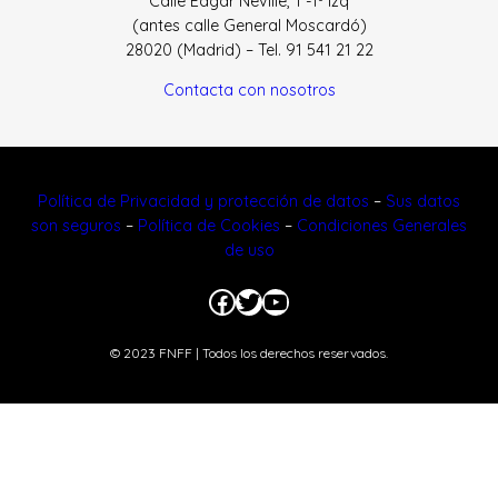
Calle Edgar Neville, 1 -1º Izq
(antes calle General Moscardó)
28020 (Madrid) – Tel. 91 541 21 22
Contacta con nosotros
Política de Privacidad y protección de datos
–
Sus datos
son seguros
–
Política de Cookies
–
Condiciones Generales
de uso
Facebook
Twitter
YouTube
© 2023 FNFF | Todos los derechos reservados.