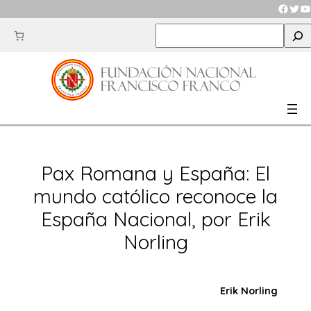
Saltar
Faceb
Twit
Y
al
S
contenido
e
a
r
c
h
Pax Romana y España: El
mundo católico reconoce la
España Nacional, por Erik
Norling
Erik Norling