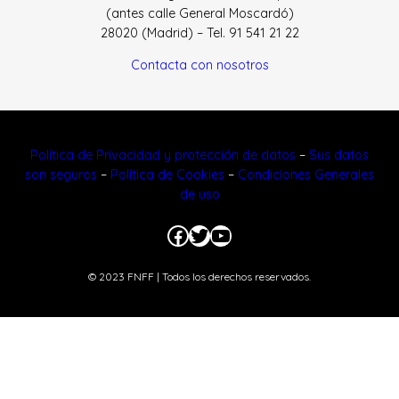
(antes calle General Moscardó)
28020 (Madrid) – Tel. 91 541 21 22
Contacta con nosotros
Política de Privacidad y protección de datos
–
Sus datos
son seguros
–
Política de Cookies
–
Condiciones Generales
de uso
Facebook
Twitter
YouTube
© 2023 FNFF | Todos los derechos reservados.