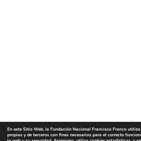
En este Sitio Web, la Fundación Nacional Francisco Franco utiliza
propias y de terceros con fines necesarios para el correcto funcio
la web y su seguridad. Asimismo, utiliza cookies estadísticas, y an