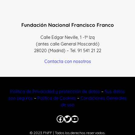
Fundación Nacional Francisco Franco
Calle Edgar Neville, 1 -1º Izq
(antes calle General Moscardó)
28020 (Madrid) – Tel. 91 541 21 22
Contacta con nosotros
Política de Privacidad y protección de datos
–
Sus datos
son seguros
–
Política de Cookies
–
Condiciones Generales
de uso
Facebook
Twitter
YouTube
© 2023 FNFF | Todos los derechos reservados.