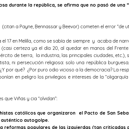
osa durante la república, se afirma que no pasó de una 
(citan a Payne, Bennassar y Beevor) cometen el error “de uti
a el 17 en Melilla, como se sabía de siempre y acaba de narr
da (casi certeza ya el día 20, al quedar en manos del Frent
ército de tierra, la industria, las principales ciudades, etc.
tista, ni persecución religiosa: solo una república burgues
Y por qué? ¿Por puro odio vicioso a la democracia? La resp
ían en peligro los privilegios e intereses de la “oligarquía
 que Viñas y cia “olvidan”:
echistas católicos que organizaron el Pacto de San Sebas
n auténtico autogolpe.
reformas populares de las izquierdas (tan criticadas p