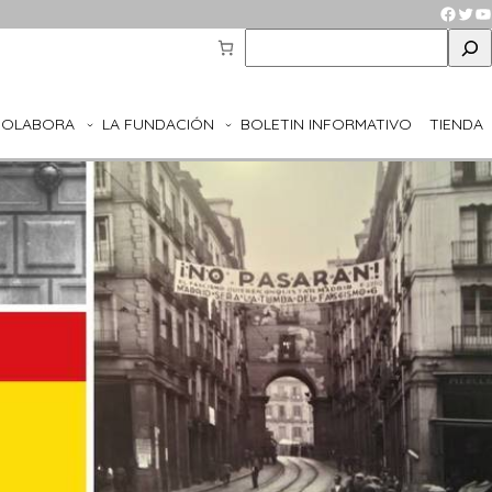
Faceb
Twit
Y
S
e
a
r
COLABORA
LA FUNDACIÓN
BOLETIN INFORMATIVO
TIENDA
c
h