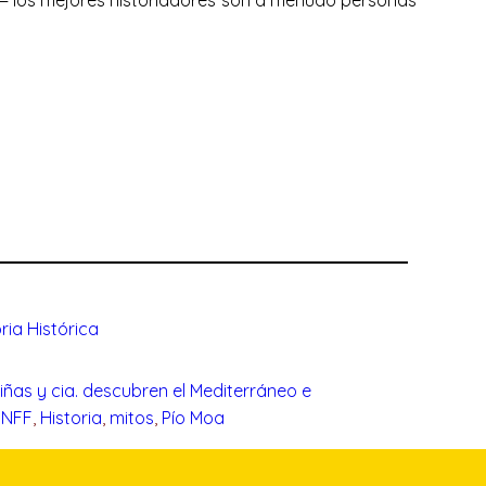
es— los mejores historiadores son a menudo personas
ia Histórica
iñas y cia. descubren el Mediterráneo e
FNFF
, 
Historia
, 
mitos
, 
Pío Moa