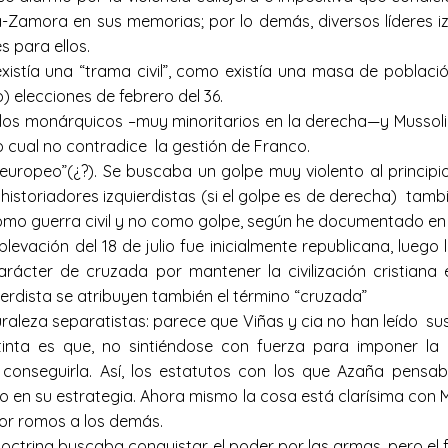
á-Zamora en sus memorias; por lo demás, diversos líderes i
 para ellos.
stía una “trama civil”, como existía una masa de població
) elecciones de febrero del 36.
os monárquicos –muy minoritarios en la derecha—y Mussolini
o cual no contradice la gestión de Franco.
uropeo”(¿?). Se buscaba un golpe muy violento al principio
 historiadores izquierdistas (si el golpe es de derecha) tamb
mo guerra civil y no como golpe, según he documentado en L
ación del 18 de julio fue inicialmente republicana, luego 
 carácter de cruzada por mantener la civilización cristiana
erdista se atribuyen también el término “cruzada”
uraleza separatistas: parece que Viñas y cia no han leído s
tinta es que, no sintiéndose con fuerza para imponer la 
 conseguirla. Así, los estatutos con los que Azaña pensab
co en su estrategia. Ahora mismo la cosa está clarísima con 
or romos a los demás.
trina buscaba conquistar el poder por las armas, pero el f