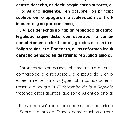
centro derecha, es decir, según estos autores, a l
3) Al año siguiente, en octubre, los principal
sublevaron o apoyaron la sublevación contra la 
impuesto, y no por consenso;
y 4) Las derechas no habían replicado al asalto 
legalidad izquierdista que aspiraban a camb
completamente clarificados, gracias en cierta m
“oligarquías, etc. Por tanto, ni las reformas izq
derecha pensaba en destruir la república sino que
Entonces se plantea inevitablemente la gran cuesti
contragolpe, a la república y a la izquierda, y en
especialmente Franco? ¿Qué había cambiado entre 
reciente monografía
El derrumbe de la II Repúblic
tratando estos asuntos, que son el Atlántico ignora
Pues debo señalar ahora que sus descubrimiento
Sobre el punto a): Franco, como muchos otros, se