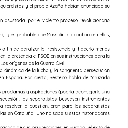
zquierdistas y el propio Azaña habían anunciado su
n asustada por el violento proceso revolucionario
; y es probable que Mussolini no confiara en ellos,
 a fin de paralizar la resistencia y hacerlo menos
ién lo pretendía el PSOE en sus instrucciones para la
os orígenes de la Guerra Civil.
la dinámica de la lucha y la sangrienta persecución
 en España. Por cierto, Besteiro habla de “cruzada
us proclamas y aspiraciones (podría aconsejarle Una
secesión, los separatistas buscasen instrumentos
a resolver la cuestión, eran para los separatistas
Mas en Cataluña. Uno no sabe si estos historiadores
racaso de sus insurrecciones en Europa, el éxito de