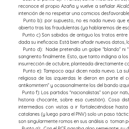
reconoce el propio Azaña y vuelve a señalar Alcal
intención de no respetar una comicios desfavorables
Punto b): por supuesto, no es nada nuevo que exi
abierto tras las fraudulentas (ya hablaremos de eso
Punto c) Son sabidos de antiguo los tratos entre l
dada su ineficacia. Está bien añadir nuevos datos, l
Punto d): Nadie pretendía un golpe “blando” ni “e
sangriento finalmente. Esto, que tanto indigna a los
insurrección de octubre, planteada directamente co
Punto e): Tampoco aquí dicen nada nuevo. La sublev
religiosa de las izquierdas le dieron en parte el
antikomintern” y ocasionalmente los del bando izqui
Punto f): Los partidos “nacionalistas” son por nat
historia chocante, sobre esa cuestión). Cosa dis
intermedios con vistas a ir fortaleciéndose hasta
catalanes (y luego para el PNV) solo un paso tácti
son singularmente romos en sus análisis o toman p
Punto g): Con el PCE pasaba algo semejante: su doc