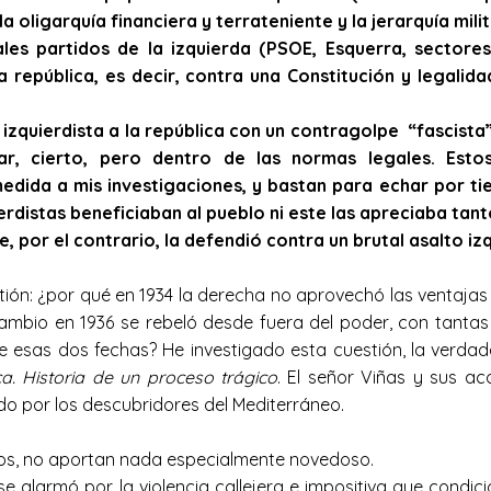
a oligarquía financiera y terrateniente y la jerarquía mili
es partidos de la izquierda (PSOE, Esquerra, sectores
república, es decir, contra una Constitución y legalid
izquierdista a la república con un contragolpe “fascista”
iar, cierto, pero dentro de las normas legales. Es
edida a mis investigaciones, y bastan para echar por tie
uierdistas beneficiaban al pueblo ni este las apreciaba ta
, por el contrario, la defendió contra un brutal asalto izq
ón: ¿por qué en 1934 la derecha no aprovechó las ventajas d
 cambio en 1936 se rebeló desde fuera del poder, con tanta
esas dos fechas? He investigado esta cuestión, la verdad
a. Historia de un proceso trágico
. El señor Viñas y sus ac
do por los descubridores del Mediterráneo.
s, no aportan nada especialmente novedoso.
 alarmó por la violencia callejera e impositiva que condic