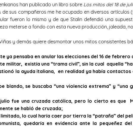
enkianos han publicado un libro sobre
Los mitos del 18 de jul
ios de sus compañeros me he ocupado en diversos artículos (
ular fueron lo mismo y de que Stalin defendió una supues
a meterse a fondo con esta nueva producción, jaleada, no p
e Viñas y demás quiere desmontar unos mitos consistentes 
te ya pensaba en anular las elecciones del 16 de febrero
militar, existía una “trama civil”, sin la cual aquella “ha
tionó la ayuda italiana, en realidad ya había contactos 
e blando, se buscaba “una violencia extrema” y “una 
ulio fue una cruzada católica, pero lo cierto es que M
rmente se habló de cruzada;
mitado, lo cual haría caer por tierra la “patraña” del p
omunista, quedaría en evidencia ante la pequeñez de