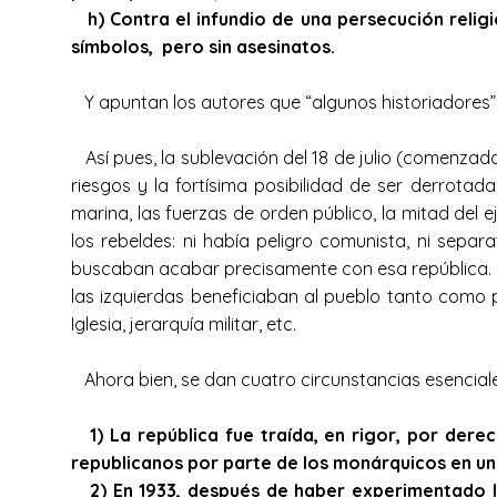
h) Contra el infundio de una persecución religi
símbolos, pero sin asesinatos.
Y apuntan los autores que “algunos historiadores” 
Así pues, la sublevación del 18 de julio (comenzad
riesgos y la fortísima posibilidad de ser derrota
marina, las fuerzas de orden público, la mitad del ej
los rebeldes: ni había peligro comunista, ni separa
buscaban acabar precisamente con esa república. ¿
las izquierdas beneficiaban al pueblo tanto como pon
Iglesia, jerarquía militar, etc.
Ahora bien, se dan cuatro circunstancias esenciales
1) La república fue traída, en rigor, por der
republicanos por parte de los monárquicos en u
2) En 1933, después de haber experimentado la 