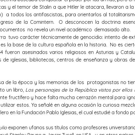
as y el temor de Stalin a que Hitler le atacara, llevaron a l
 a todos los antifascistas, para orientarlos al totalitaris
Congreso de la Comintern. O desconocen la doctrina esenc
documentos no revela un nivel académico demasiado alto.
rra tuvo carácter técnicamente de genocidio: intento de ex
 es la base de la cultura española en la historia. No es cie
 34 fueron asesinados varios religiosos en Asturias y Cata
 de iglesias, bibliotecas, centros de enseñanza y obras de
sa de la época y las memorias de los protagonistas no ti
to un libro,
Los personajes de la República vistos por ello
 fructífero y hace falta mucha cerrazón mental para ignorar
tilizar estos. Ya señalé en alguna ocasión la curiosa mezcl
ero en la Fundación Pablo Iglesias, el cual estudié a fondo par
ulio
exponen ufanos sus títulos como profesores universitario