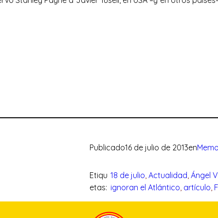
rvó Stanley Payne a Javier Tusell, en USA –y en otros país
Publicado
16 de julio de 2013
en
Memor
Etiqu
18 de julio
, 
Actualidad
, 
Ángel V
etas:
ignoran el Atlántico
, 
artículo
, 