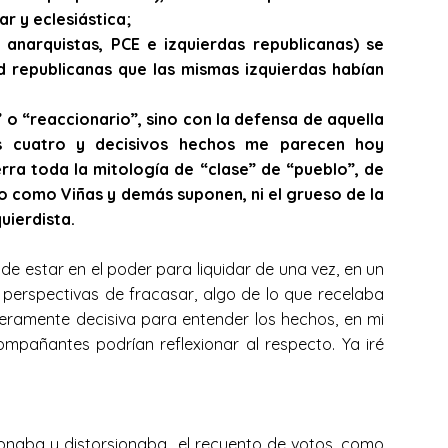
tar y eclesiástica;
 anarquistas, PCE e izquierdas republicanas) se
ad republicanas que las mismas izquierdas habían
 o “reaccionario”, sino con la defensa de aquella
tos cuatro y decisivos hechos me parecen hoy
rra toda la mitología de “clase” de “pueblo”, de
nto como Viñas y demás suponen, ni el grueso de la
uierdista.
e estar en el poder para liquidar de una vez, en un
s perspectivas de fracasar, algo de lo que recelaba
eramente decisiva para entender los hechos, en mi
ompañantes podrían reflexionar al respecto. Ya iré
ionaba y distorsionaba el recuento de votos, como