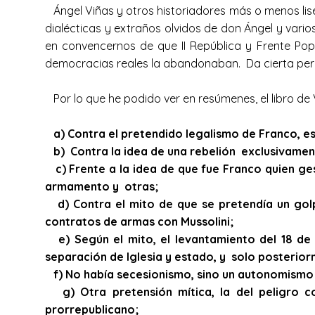
Ángel Viñas y otros historiadores más o menos lis
dialécticas y extraños olvidos de don Ángel y var
en convencernos de que II República y Frente Pop
democracias reales la abandonaban. Da cierta perez
Por lo que he podido ver en resúmenes, el libro d
a) Contra el pretendido legalismo de Franco, es
b) Contra la idea de una rebelión exclusivamente 
c) Frente a la idea de que fue Franco quien ges
armamento y otras;
d) Contra el mito de que se pretendía un golp
contratos de armas con Mussolini;
e) Según el mito, el levantamiento del 18 de j
separación de Iglesia y estado, y solo posterio
f) No había secesionismo, sino un autonomismo li
g) Otra pretensión mítica, la del peligro c
prorrepublicano;