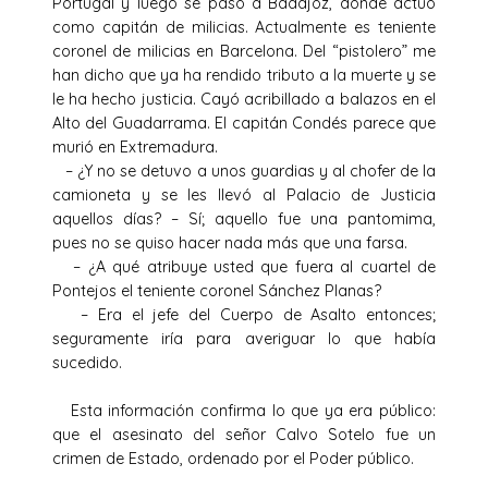
Portugal y luego se pasó a Badajoz, donde actuó
como capitán de milicias. Actualmente es teniente
coronel de milicias en Barcelona. Del “pistolero” me
han dicho que ya ha rendido tributo a la muerte y se
le ha hecho justicia. Cayó acribillado a balazos en el
Alto del Guadarrama. El capitán Condés parece que
murió en Extremadura.
– ¿Y no se detuvo a unos guardias y al chofer de la
camioneta y se les llevó al Palacio de Justicia
aquellos días? – Sí; aquello fue una pantomima,
pues no se quiso hacer nada más que una farsa.
– ¿A qué atribuye usted que fuera al cuartel de
Pontejos el teniente coronel Sánchez Planas?
– Era el jefe del Cuerpo de Asalto entonces;
seguramente iría para averiguar lo que había
sucedido.
Esta información confirma lo que ya era público:
que el asesinato del señor Calvo Sotelo fue un
crimen de Estado, ordenado por el Poder público.