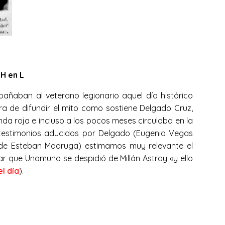
 H en L
añaban al veterano legionario aquel día histórico
hora de difundir el mito como sostiene Delgado Cruz,
a roja e incluso a los pocos meses circulaba en la
los testimonios aducidos por Delgado (Eugenio Vegas
 el de Esteban Madruga) estimamos muy relevante el
 que Unamuno se despidió de Millán Astray «y ello
l día
).