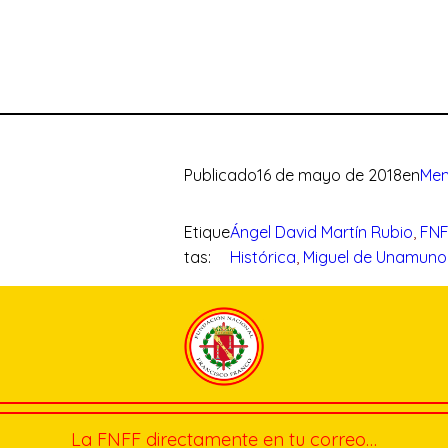
Publicado
16 de mayo de 2018
en
Mem
Etique
Ángel David Martín Rubio
, 
FN
tas:
Histórica
, 
Miguel de Unamuno
La FNFF directamente en tu correo…