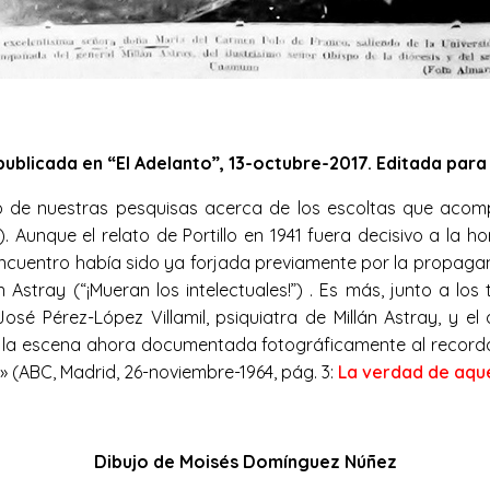
ublicada en “El Adelanto”, 13-octubre-2017. Editada para
o de nuestras pesquisas acerca de los escoltas que acomp
). Aunque el relato de Portillo en 1941 fuera decisivo a la 
ncuentro había sido ya forjada previamente por la propagand
n Astray (“¡Mueran los intelectuales!”) . Es más, junto a 
José Pérez-López Villamil, psiquiatra de Millán Astray, y
a la escena ahora documentada fotográficamente al recordar
 (ABC, Madrid, 26-noviembre-1964, pág. 3:
La verdad de aque
Dibujo de Moisés Domínguez Núñez