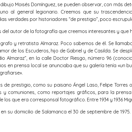
dibujo Moisés Domínguez, se pueden observar, con más deta
no al general legionario. Creemos que su trascendenc
as verdades por historiadores “de prestigio”, poco escrupul
el autor de la fotografía que creemos interesantes y que ho
grafo y retratista Almaraz. Poco sabemos de él. Se llamab
amor de los Escuderos, hijo de Gabriel y de Casilda. Se de
udio Almaraz”, en la calle Doctor Riesgo, número 96 (conoc
cios en prensa local se anunciaba que su galería tenía «un b
rafiarse».
s de prestigio, como su paisano Ángel Laso, Felipe Torres o
s y comuniones, como reportajes gráficos, para la prensa 
e los que era corresponsal fotográfico. Entre 1934 y 1936 Mi
ó en su domicilio de Salamanca el 30 de septiembre de 1975.