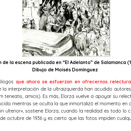
 de la escena publicada en “El Adelanto” de Salamanca (1
Dibujo de Moisés Domínguez
eólogos
que ahora se esfuerzan en ofrecernos relectura
de la interpretación de la ultraizquierda han acudido auto
um teneatis, amicis). Es más, Elorza vuelve a apoyar su rele
ida mientras se oculta la que inmortalizó el momento en q
ción ulterior», sostiene Elorza, cuando la realidad es todo l
de octubre de 1936 y es cierto que las fotos impiden cualquie