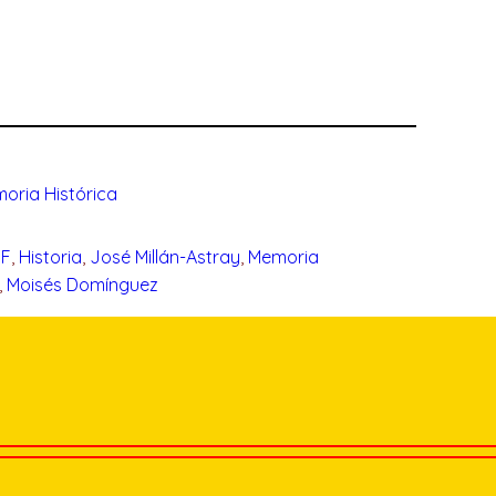
oria Histórica
FF
, 
Historia
, 
José Millán-Astray
, 
Memoria
, 
Moisés Domínguez