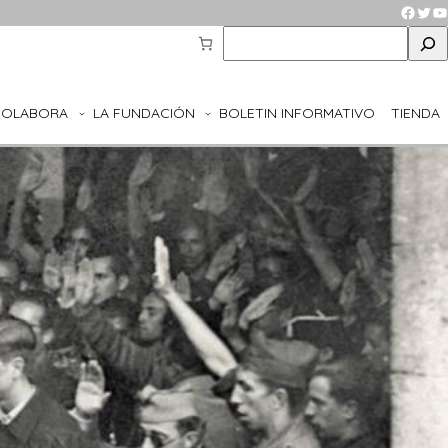
Faceb
Twit
Y
S
e
a
r
COLABORA
LA FUNDACIÓN
BOLETIN INFORMATIVO
TIENDA
c
h