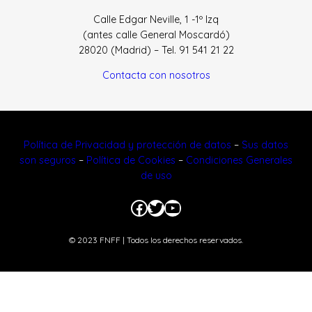
Calle Edgar Neville, 1 -1º Izq
(antes calle General Moscardó)
28020 (Madrid) – Tel. 91 541 21 22
Contacta con nosotros
Política de Privacidad y protección de datos
–
Sus datos
son seguros
–
Política de Cookies
–
Condiciones Generales
de uso
Facebook
Twitter
YouTube
© 2023 FNFF | Todos los derechos reservados.