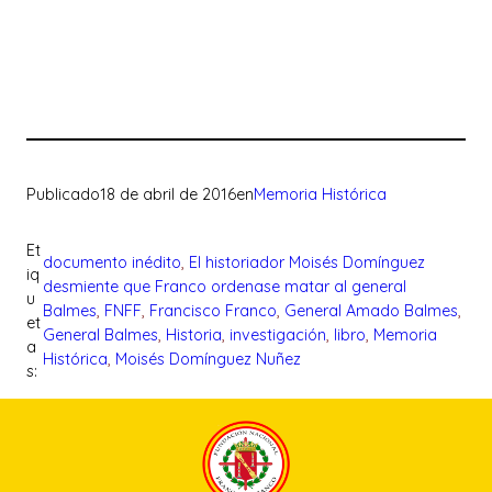
Publicado
18 de abril de 2016
en
Memoria Histórica
Et
documento inédito
, 
El historiador Moisés Domínguez
iq
desmiente que Franco ordenase matar al general
u
Balmes
, 
FNFF
, 
Francisco Franco
, 
General Amado Balmes
, 
et
General Balmes
, 
Historia
, 
investigación
, 
libro
, 
Memoria
a
Histórica
, 
Moisés Domínguez Nuñez
s: