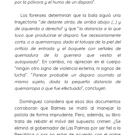
por la pólvora y el humo de un disparo
”.
Los forenses determinan que la bala siguió una
trayectoria “
de delante atrás, de arriba abajo (…) y
de izquierda a derecha
” y que “
la distancia a la que
tuvo que producirse el disparo fue necesariamente
corta, o a quemarropa, dado el tatuaje de la piel del
orificio de entrada y el boquete con señales de
quemadura de la guerrera que vestía el
autopsiado
”. En cambio, no aprecian en el cuerpo
“ningún otro signo de violencia externa, ni signos de
lucha”. “
Parece probable un disparo ocurrido al
mismo sujeto, dada la pequeña distancia de
quemarropa a que fue efectuado
”, concluyen.
Domínguez considera que esos dos documentos
corroboran que Balmes se mató al manejar la
pistola de forma imprudente. Pero, además, su libro
trata de rebatir el móvil del supuesto crimen: ¿Se
eliminó al gobernador de Las Palmas por ser fiel a la
República o por no estar de acuerdo con el golpe