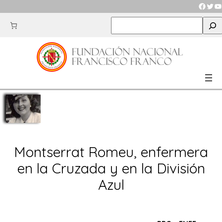
Saltar
Faceb
Twit
Y
al
S
contenido
e
a
r
c
h
Montserrat Romeu, enfermera
en la Cruzada y en la División
Azul