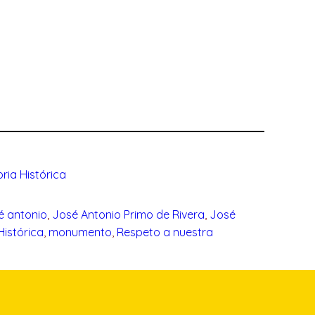
ia Histórica
é antonio
, 
José Antonio Primo de Rivera
, 
José
istórica
, 
monumento
, 
Respeto a nuestra