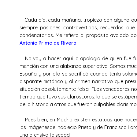
Cada día, cada mañana, tropiezo con alguna que o
siempre pasiones controvertidas, recuerdos que 
condenatorias. Me refiero al propósito avalado p
Antonio Primo de Rivera
.
No voy a hacer aquí la apología de quien fue fun
mención con una alabanza superlativa. Somos much
España y por ella se sacrificó cuando tenía solam
disparate histórico y al crimen narrativo que pr
situación absolutamente falsa: “Los vencedores no t
tiempo que tuvo sus claroscuros, lo que se estáper
de la historia a otros que fueron culpables clarísim
Pues bien, en Madrid existen estatuas que hacen 
las imágenesde Indalecio Prieto y de Francisco Larg
una ofensiva falsedad.