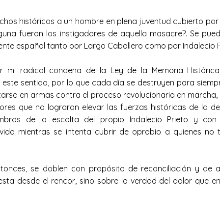
s históricos a un hombre en plena juventud cubierto por el 
alguna fueron los instigadores de aquella masacre?. Se pu
ente español tanto por Largo Caballero como por Indalecio P
mi radical condena de la Ley de la Memoria Histórica 
este sentido, por lo que cada día se destruyen para siempre
lzarse en armas contra el proceso revolucionario en marcha, 
lores que no lograron elevar las fuerzas históricas de la d
mbros de la escolta del propio Indalecio Prieto y con
lvido mientras se intenta cubrir de oprobio a quienes no t
ces, se doblen con propósito de reconciliación y de a
sta desde el rencor, sino sobre la verdad del dolor que e