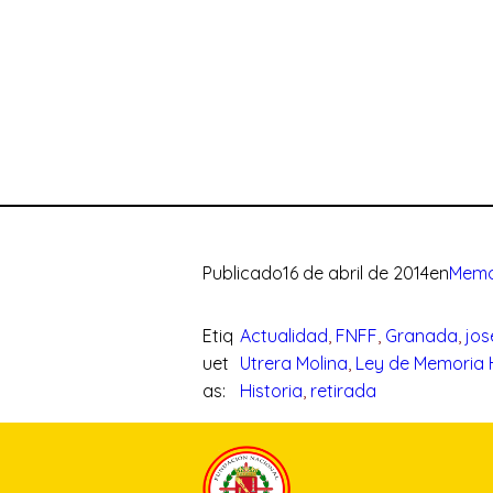
Publicado
16 de abril de 2014
en
Memor
Etiq
Actualidad
, 
FNFF
, 
Granada
, 
jos
uet
Utrera Molina
, 
Ley de Memoria H
as:
Historia
, 
retirada