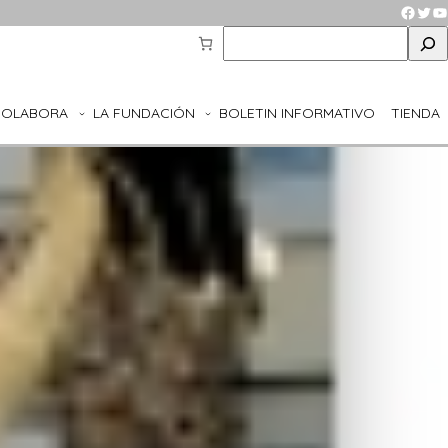
Faceb
Twit
Y
S
e
a
r
COLABORA
LA FUNDACIÓN
BOLETIN INFORMATIVO
TIENDA
c
h