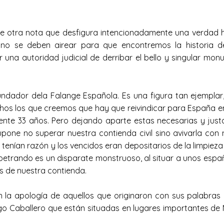
tra nota que desfigura intencionadamente una verdad histó
no se deben airear para que encontremos la historia del
or una autoridad judicial de derribar el bello y singular
dador dela Falange Española. Es una figura tan ejemplar,
os los que creemos que hay que reivindicar para España e
ente 33 años. Pero dejando aparte estas necesarias y justas
esupone no superar nuestra contienda civil sino avivarla c
enían razón y los vencidos eran depositarios de la limpieza
petrando es un disparate monstruoso, al situar a unos españo
os de nuestra contienda.
la apología de aquellos que originaron con sus palabras y 
o Caballero que están situadas en lugares importantes de Mad