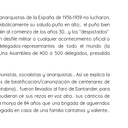
anarquistas de la España de 1936-1939 no lucharon,
mbólicamente su saludo puño en alto… el puño bien
lin al comienzo de los años 30… y los “despistados”
desfile militar o cualquier acontecimiento oficial o
 delegados-representantes de todo el mundo (la
al… Una Asamblea de 400 ó 500 delegados, presidida
istas, socialistas y anarquistas… Así se explica la
s de beatificación/canonización de centenares de
tabria)… fueron llevados al faro de Santander, para
dieran oír sus rezos en voz alta… sus cánticos de
una monja de 84 años que una brigada de aguerridos
giada en casa de una familia caritativa y valiente…