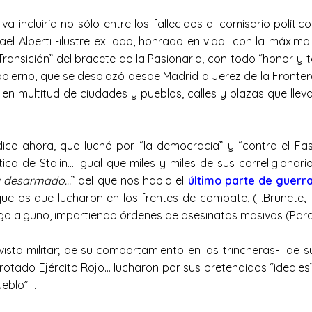
ncluiría no sólo entre los fallecidos al comisario polític
fael Alberti -ilustre exiliado, honrado en vida con la máxi
Transición” del bracete de la Pasionaria, con todo “honor y
obierno, que se desplazó desde Madrid a Jerez de la Fronte
 en multitud de ciudades y pueblos, calles y plazas que lle
ce ahora, que luchó por “la democracia” y “contra el Fa
ca de Stalin… igual que miles y miles de sus correligionari
 y desarmado…
” del que nos habla el
último parte de guerr
uellos que lucharon en los frentes de combate, (…Brunete, Te
esgo alguno, impartiendo órdenes de asesinatos masivos (Par
sta militar; de su comportamiento en las trincheras- de su
rotado Ejército Rojo… lucharon por sus pretendidos “ideales”…
ueblo”….