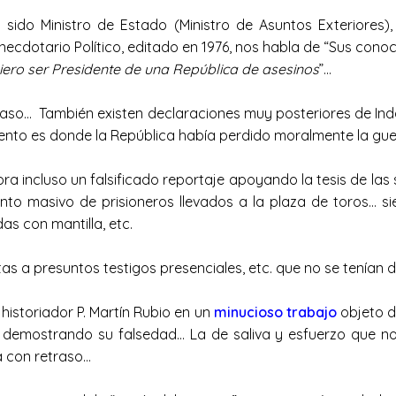
ido Ministro de Estado (Ministro de Asuntos Exteriores
ro Anecdotario Político, editado en 1976, nos habla de “Sus c
iero ser Presidente de una República de asesinos
”…
… También existen declaraciones muy posteriores de Indalec
ento es donde la República había perdido moralmente la gue
a incluso un falsificado reportaje apoyando la tesis de la
ento masivo de prisioneros llevados a la plaza de toros… s
das con mantilla, etc.
 a presuntos testigos presenciales, etc. que no se tenían 
istoriador P. Martín Rubio en un
minucioso trabajo
objeto de
s demostrando su falsedad… La de saliva y esfuerzo que n
sea con retraso…