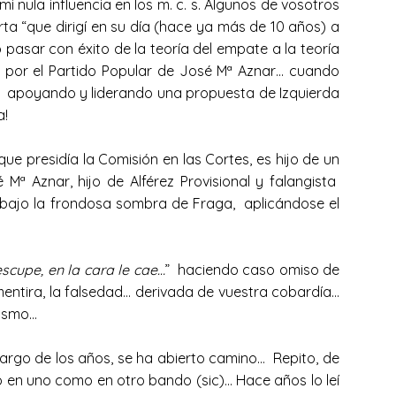
nula influencia en los m. c. s. Algunos de vosotros
rta “que dirigí en su día (hace ya más de 10 años) a
pasar con éxito de la teoría del empate a la teoría
s por el Partido Popular de José Mª Aznar… cuando
apoyando y liderando una propuesta de Izquierda
ena!
e presidía la Comisión en las Cortes, es hijo de un
ª Aznar, hijo de Alférez Provisional y falangista
se bajo la frondosa sombra de Fraga, aplicándose el
 escupe, en la cara le cae…
” haciendo caso omiso de
a mentira, la falsedad… derivada de vuestra cobardía…
l abismo…
largo de los años, se ha abierto camino… Repito, de
o en uno como en otro bando (sic)… Hace años lo leí