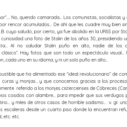
r”…. No, querido camarada… Los comunistas, socialistas y 
 por rencor acumulados… De ahí que les cuadre muy bien si
. cuyo saludo, por cierto, ya fue abolido en la URSS por Sta
uriosidad una foto de Stalin de los años 30, presidiendo un 
sta… Al no saludar Stalin puño en alto, nadie de los
ludo clásico”. Hay fotos que son todo un espectáculo visu
món, cada uno en su idioma, y ni un solo puño en alto…
stible que ha alimentado ese “ideal revolucionario” de comun
 a curas y monjas… y que conocemos gracias a los proceso
temente referido a los monjes cistercienses de Cóbreces (Can
bios cosidos con alambre… para impedir que sus verdugos pu
rtirio… y miles de otros casos de horrible sadismo… v. gr. 
las escaleras desde un cuarto piso donde la encuentran refu
l, etc. etc.