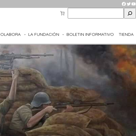
Faceb
Twit
Y
S
e
a
r
COLABORA
LA FUNDACIÓN
BOLETIN INFORMATIVO
TIENDA
c
h