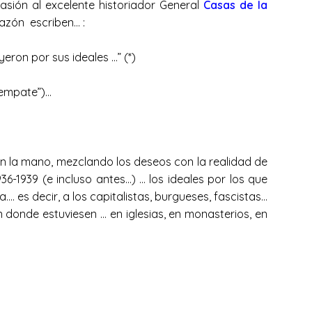
casión al excelente historiador General
Casas de la
azón escriben… :
eron por sus ideales …” (*)
del empate”)…
n la mano, mezclando los deseos con la realidad de
6-1939 (e incluso antes…) … los ideales por los que
 es decir, a los capitalistas, burgueses, fascistas…
n donde estuviesen … en iglesias, en monasterios, en