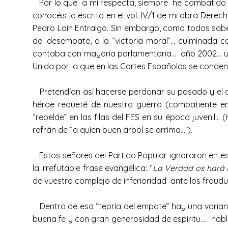
Por lo que a mí respecta, siempre he combatido est
conocéis lo escrito en el vol. IV/1 de mi obra Dere
Pedro Laín Entralgo. Sin embargo, como todos sabem
del desempate, a la “victoria moral”… culminada 
contaba con mayoría parlamentaria… año 2002… u
Unida por la que en las Cortes Españolas se conde
Pretendían así hacerse perdonar su pasado y el de 
héroe requeté de nuestra guerra (combatiente en 
“rebelde” en las filas del FES en su época juvenil
refrán de “a quien buen árbol se arrima…”).
Estos señores del Partido Popular ignoraron en est
la irrefutable frase evangélica: “
La Verdad os hará l
de vuestro complejo de inferioridad ante los fraudu
Dentro de esa “teoría del empate” hay una variante
buena fe y con gran generosidad de espíritu…. habl