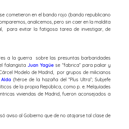
 se cometieron en el bando rojo (bando republicano
 Comparemos, analicemos, pero sin caer en la maldita
, para evitar la fatigosa tarea de investigar, de
res a la guerra sobre las presuntas barbaridades
el falangista
Juan Yagüe
se “fabrica” para paliar y
 Cárcel Modelo de Madrid, por grupos de milicianos
 Alda
(héroe de la hazaña del “Plus Ultra”; Subjefe
olíticos de la propia República, como p. e. Melquíades
céntricas viviendas de Madrid, fueron aconsejados a
o…
ó aviso al Gobierno que de no atajarse tal clase de