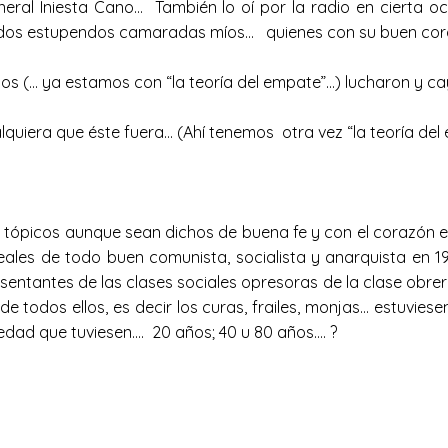
neral Iniesta Cano… También lo oí por la radio en cierta o
e dos estupendos camaradas míos… quienes con su buen cor
s (… ya estamos con “la teoría del empate”…) lucharon y cay
alquiera que éste fuera… (Ahí tenemos otra vez “la teoría 
tópicos aunque sean dichos de buena fe y con el corazón e
eales de todo buen comunista, socialista y anarquista en 193
ntantes de las clases sociales opresoras de la clase obrera….
 todos ellos, es decir los curas, frailes, monjas… estuviese
la edad que tuviesen…. 20 años; 40 u 80 años…. ?