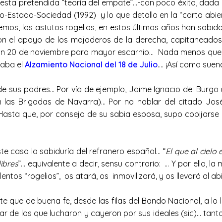
a pretendida “teoría del empate”…-con poco éxito, dada mi 
cho-Estado-Sociedad (1992) y lo que detallo en la “carta abie
os, los astutos rogelios, en estos últimos años han sabido 
con el apoyo de los majaderos de la derecha, capitaneado
n 20 de noviembre para mayor escarnio… Nada menos que 
naba el
Alzamiento Nacional del 18 de Julio
…. ¡Así como su
sus padres… Por vía de ejemplo, Jaime Ignacio del Burgo qu
las Brigadas de Navarra)… Por no hablar del citado José M
… (Hasta que, por consejo de su sabia esposa, supo cobijar
e caso la sabiduría del refranero español… “
El que al cielo
ibres
”… equivalente a decir, sensu contrario: … Y por ello, l
lentos “rogelios”, os atará, os inmovilizará, y os llevará a
 que de buena fe, desde las filas del Bando Nacional, a lo 
ar de los que lucharon y cayeron por sus ideales (sic)… tant