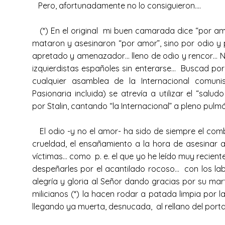
Pero, afortunadamente no lo consiguieron….
(*) En el original mi buen camarada dice “por amo
mataron y asesinaron “por amor”, sino por odio y
apretado y amenazador… lleno de odio y rencor… N.B
izquierdistas españoles sin enterarse… Buscad por c
cualquier asamblea de la Internacional comuni
Pasionaria incluida) se atrevía a utilizar el “sa
por Stalin, cantando “la Internacional” a pleno pul
El odio -y no el amor- ha sido de siempre el combu
crueldad, el ensañamiento a la hora de asesinar
víctimas… como p. e. el que yo he leído muy recien
despeñarles por el acantilado rocoso… con los la
alegría y gloria al Señor dando gracias por su ma
milicianos (*) la hacen rodar a patada limpia por 
llegando ya muerta, desnucada, al rellano del porta