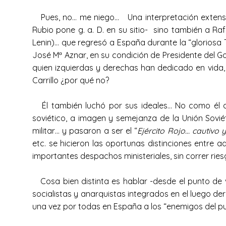
Pues, no… me niego… Una interpretación extensiva i
Rubio pone g. a. D. en su sitio- sino también a Ra
Lenin)… que regresó a España durante la “gloriosa 
José Mª Aznar, en su condición de Presidente del G
quien izquierdas y derechas han dedicado en vida,
Carrillo ¿por qué no?
Él también luchó por sus ideales… No como él di
soviético, a imagen y semejanza de la Unión Soviéti
militar… y pasaron a ser el “
Ejército Rojo… cautivo
etc. se hicieron las oportunas distinciones entre aq
importantes despachos ministeriales, sin correr ri
Cosa bien distinta es hablar -desde el punto de vi
socialistas y anarquistas integrados en el luego der
una vez por todas en España a los “enemigos del p