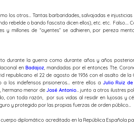
mo los otros… Tantas barbaridades, salvajadas e injusticias
ndo rebelde o bando fascista dicen ellos), etc. etc. Falso….
es y millones de “oyentes” se adhieren, por pereza mental
to durante la guerra como durante años y años posterio
 Nacional en
Badajoz
, mandadas por el entonces Tte. Coron
rid republicano el 22 de agosto de 1936 con el asalto de la
a los indefensos prisioneros… entre ellos a
Julio Ruiz de
a
, hermano menor de
José Antonio
… junto a otros ilustres p
ndo, con toda razón, por sus vidas al residir en lujosas y 
eguro y protegido por las propias fuerzas de orden públic
 cuerpo diplomático acreditado en la República Española pas