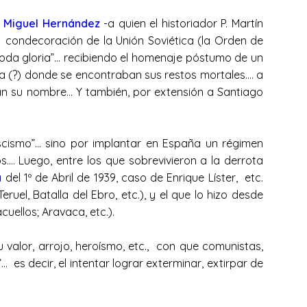
o
Miguel Hernández
-a quien el historiador P. Martín
ma condecoración de la Unión Soviética (la Orden de
 toda gloria”… recibiendo el homenaje póstumo de un
ra (?) donde se encontraban sus restos mortales…. a
van su nombre… Y también, por extensión a Santiago
scismo”… sino por implantar en España un régimen
os…. Luego, entre los que sobrevivieron a la derrota
a
del 1º de Abril de 1939, caso de Enrique Líster, etc.
ruel, Batalla del Ebro, etc.), y el que lo hizo desde
acuellos; Aravaca, etc.).
 valor, arrojo, heroísmo, etc., con que comunistas,
 es decir, el intentar lograr exterminar, extirpar de