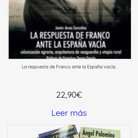
era:
es:
320,00€.
299,00€.
La respuesta de Franco ante la España vacía.
22,90
€
Leer más