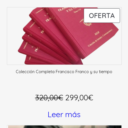
PR
OFERTA
EN
OFE
Colección Completa Francisco Franco y su tiempo
El
El
320,00
€
299,00
€
precio
precio
Leer más
original
actual