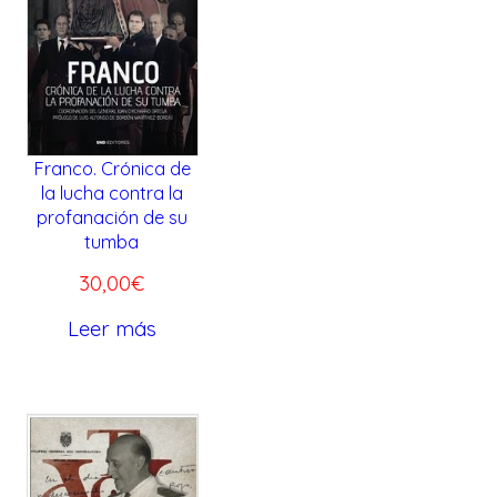
o
o
,
€
o
a
0
.
r
c
0
i
t
€
g
u
.
Franco. Crónica de
i
a
la lucha contra la
n
l
profanación de su
a
e
tumba
l
s
30,00
€
e
:
Leer más
r
2
a
4
:
,
2
0
8
0