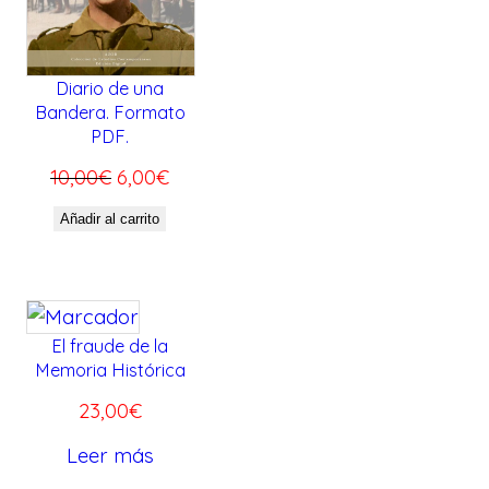
T
g
u
O
i
a
E
N
n
l
Diario de una
Bandera. Formato
O
a
e
PDF.
F
l
s
E
E
E
10,00
€
6,00
€
e
:
R
l
l
r
2
Añadir al carrito
T
p
p
a
9
A
r
r
:
9
e
e
3
,
c
c
2
0
El fraude de la
i
i
Memoria Histórica
0
0
o
o
,
€
23,00
€
o
a
0
.
Leer más
r
c
0