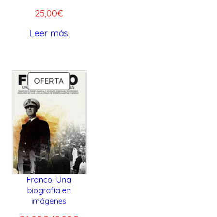
25,00
€
Leer más
P
OFERTA
R
O
D
U
C
T
O
Franco. Una
E
biografía en
N
imágenes
O