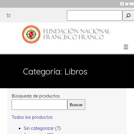
Faceb
Twit
Y
S
e
a
r
c
h
Categoría:
Libros
Búsqueda de productos
Buscar
Todos los productos
7
Sin categorizar
7