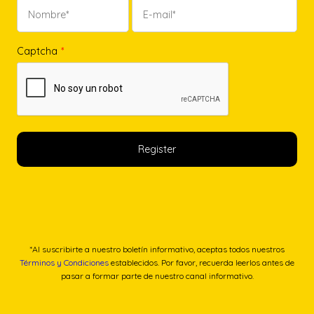
e
:
r
4
Captcha
*
a
2
:
,
5
0
6
0
,
€
0
.
0
€
.
*Al suscribirte a nuestro boletín informativo, aceptas todos nuestros
Términos y Condiciones
establecidos. Por favor, recuerda leerlos antes de
pasar a formar parte de nuestro canal informativo.