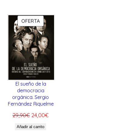
.
P
OFERTA
R
O
D
U
C
T
O
E
El sueño de la
democracia
N
orgánica. Sergio
O
Fernández Riquelme
F
E
E
29,90
€
24,00
€
E
l
l
R
Añadir al carrito
T
p
p