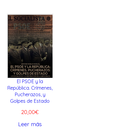
i
t
€
g
u
.
i
a
n
l
a
e
l
s
e
:
r
6
a
,
:
0
El PSOE y la
1
0
República. Crímenes,
Pucherazos, y
0
€
Golpes de Estado
,
.
20,00
€
0
0
Leer más
€