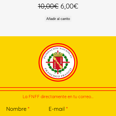
El
El
10,00
€
6,00
€
precio
precio
Añadir al carrito
original
actual
era:
es:
10,00€.
6,00€.
La FNFF directamente en tu correo…
Nombre
*
E-mail
*