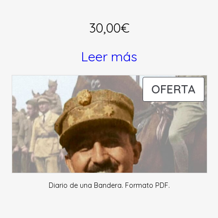
30,00
€
Leer más
PR
OFERTA
EN
OFE
Diario de una Bandera. Formato PDF.