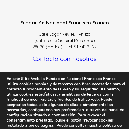
Fundación Nacional Francisco Franco
Calle Edgar Neville, 1 -1º Izq
(antes calle General Moscardó)
28020 (Madrid) – Tel. 91 541 21 22
Contacta con nosotros
En este Sitio Web, la Fundación Nacional Francisco Franco
utiliza cookies propias y de terceros con fines necesarios para el
correcto funcionamiento de la web y su seguridad. Asimismo,
Política de Privacidad y protección de datos
–
Sus datos
utiliza cookies estadísticas, y analíticas de terceros con la
son seguros
–
Política de Cookies
–
Condiciones Generales
finalidad de medir visitas y fuentes de tráfico web. Puede
de uso
aceptarlas todas, solo algunas de ellas o simplemente las
necesarias, configurando sus preferencias a través del panel de
Facebook
Twitter
YouTube
configuración situado a continuación. Para revocar el
consentimiento prestado, pulse el botón “revocar cookies”
instalado a pie de página. Puede consultar nuestra política de