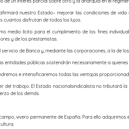
e un interés parcial sobre otro y la anarquía en el régimen
o afirmará nuestro Estado– mejorar las condiciones de vida 
cuantos disfrutan de todos los lujos.
 medio lícito para el cumplimiento de los fines individuale
dores y de los prestamistas.
 servicio de Banca y, mediante las corporaciones, a la de los
Las entidades públicas sostendrán necesariamente a quienes 
endremos e intensificaremos todas las ventajas proporcionada
er del trabajo. El Estado nacionalsindicalista no tributará 
uerzo de los demás.
del campo, vivero permanente de España. Para ello adquirimos
ultura.