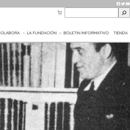
Faceb
Twit
Y
S
e
a
r
COLABORA
LA FUNDACIÓN
BOLETIN INFORMATIVO
TIENDA
c
h