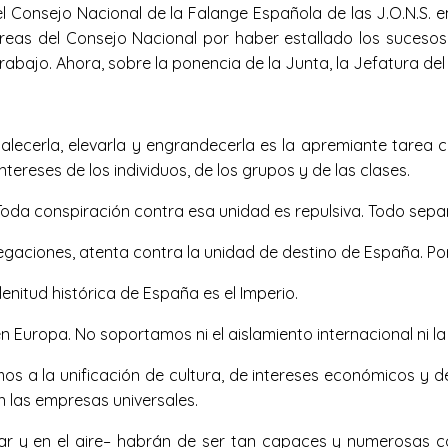
el Consejo Nacional de la Falange Española de las J.O.N.S. 
eas del Consejo Nacional por haber estallado los sucesos r
abajo. Ahora, sobre la ponencia de la Junta, la Jefatura del
lecerla, elevarla y engrandecerla es la apremiante tarea co
ereses de los individuos, de los grupos y de las clases.
. Toda conspiración contra esa unidad es repulsiva. Todo se
gregaciones, atenta contra la unidad de destino de España. Po
enitud histórica de España es el Imperio.
uropa. No soportamos ni el aislamiento internacional ni la 
 a la unificación de cultura, de intereses económicos y de
 las empresas universales.
 mar y en el aire– habrán de ser tan capaces y numerosas