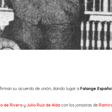
 firman su acuerdo de unión, dando lugar a
Falange Español
mo de Rivera
y
Julio Ruiz de Alda
con los jonsistas de
Ramir