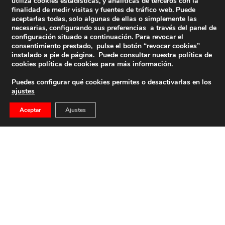
utiliza cookies estadísticas, y analíticas de terceros con la
finalidad de medir visitas y fuentes de tráfico web. Puede
aceptarlas todas, solo algunas de ellas o simplemente las
necesarias, configurando sus preferencias a través del panel de
configuración situado a continuación. Para revocar el
consentimiento prestado, pulse el botón “revocar cookies”
instalado a pie de página. Puede consultar nuestra política de
cookies
política de cookies
para más información.
Puedes configurar qué cookies permites o desactivarlas en los
ajustes
Aceptar
Ajustes
Ya Lo Dijo: José Antonio Primo De Rivera En El
Teatro De La Comedia