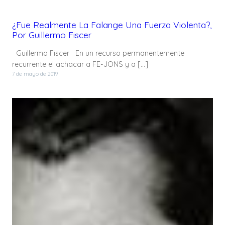
¿Fue Realmente La Falange Una Fuerza Violenta?,
Por Guillermo Fiscer
Guillermo Fiscer En un recurso permanentemente
recurrente el achacar a FE-JONS y a […]
7 de mayo de 2019