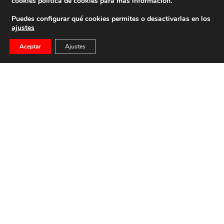
cookies
política de cookies
para más información.
Puedes configurar qué cookies permites o desactivarlas en los
ajustes
Aceptar
Ajustes
Ángel Maestro, “el Hombre Que Sabía
Demasiado” Sobre El Comunismo
Ángel Maestro, “el hombre que sabía demasiado” sobre el
comunismo, por Carmelo López-Arias
6 de octubre de 2014