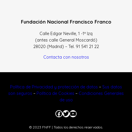
Fundación Nacional Francisco Franco
Calle Edgar Neville, 1 -1º Izq
(antes calle General Moscardó)
28020 (Madrid) – Tel. 91 541 21 22
Contacta con nosotros
Política de Privacidad y protección de datos
–
Sus datos
son seguros
–
Política de Cookies
–
Condiciones Generales
de uso
Facebook
Twitter
YouTube
© 2023 FNFF | Todos los derechos reservados.