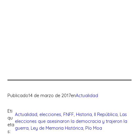
Publicado
14 de marzo de 2017
en
Actualidad
Eti
Actualidad
, 
elecciones
, 
FNFF
, 
Historia
, 
II República
, 
Las
qu
elecciones que asesinaron la democracia y trajeron la
eta
guerra
, 
Ley de Memoria Histórica
, 
Pío Moa
s: