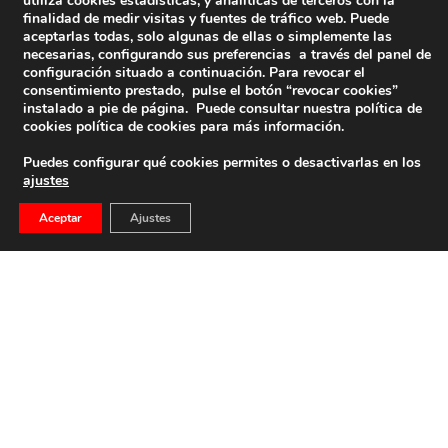
utiliza cookies estadísticas, y analíticas de terceros con la
finalidad de medir visitas y fuentes de tráfico web. Puede
aceptarlas todas, solo algunas de ellas o simplemente las
necesarias, configurando sus preferencias a través del panel de
configuración situado a continuación. Para revocar el
consentimiento prestado, pulse el botón “revocar cookies”
instalado a pie de página. Puede consultar nuestra política de
cookies
política de cookies
para más información.
Puedes configurar qué cookies permites o desactivarlas en los
ajustes
Aceptar
Ajustes
Comunicado De La FNFF Ante El Anuncio Del
Gobierno De España
Comunicado de la FNFF ante el anuncio del Gobierno de
España
24 de agosto de 2018