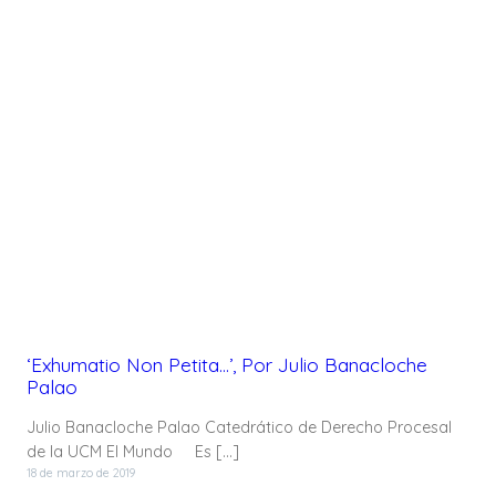
‘Exhumatio Non Petita…’, Por Julio Banacloche
Palao
Julio Banacloche Palao Catedrático de Derecho Procesal
de la UCM El Mundo Es […]
18 de marzo de 2019