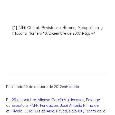
[1] Nihil Obstat. Revista de Historia, Metapolítica y
Filosofía. Número 10. Diciembre de 2007. Pág. 97
Publicado
29 de octubre de 2012
en
Historia
Eti
29 de octubre
, 
Alfonso García Valdecasas
, 
Falange
qu
Española
, 
FNFF
, 
Fundación
, 
José Antonio Primo de
et
Rivera
, 
Julio Ruíz de Alda
, 
Pituca
, 
siglo XXI
, 
Teatro de la