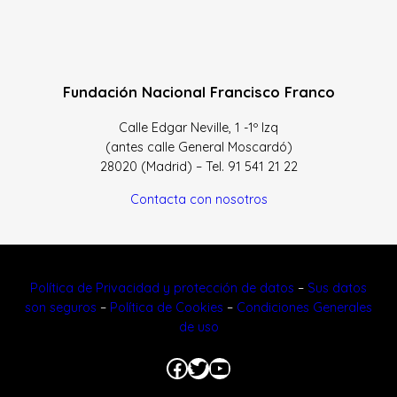
Fundación Nacional Francisco Franco
Calle Edgar Neville, 1 -1º Izq
(antes calle General Moscardó)
28020 (Madrid) – Tel. 91 541 21 22
Contacta con nosotros
Política de Privacidad y protección de datos
–
Sus datos
son seguros
–
Política de Cookies
–
Condiciones Generales
de uso
Facebook
Twitter
YouTube