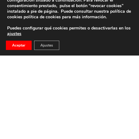
configuración situado a continuación. Para revocar el
consentimiento prestado, pulse el botón “revocar cookies”
instalado a pie de página. Puede consultar nuestra política de
cookies
política de cookies
para más información.
Puedes configurar qué cookies permites o desactivarlas en los
ajustes
Aceptar
Ajustes
1954: Franco Realiza La Invocación Y Ofrenda Al
Santo Patrón De España, Por Carlos F. Barallobre
Carlos Fernández Barallobre 1954: El Caudillo de España
Francisco Franco y su esposa, presidian […]
29 de julio de 2026