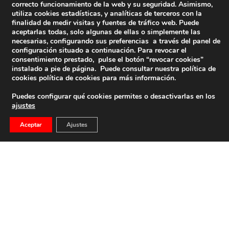
correcto funcionamiento de la web y su seguridad. Asimismo,
utiliza cookies estadísticas, y analíticas de terceros con la
finalidad de medir visitas y fuentes de tráfico web. Puede
aceptarlas todas, solo algunas de ellas o simplemente las
necesarias, configurando sus preferencias a través del panel de
configuración situado a continuación. Para revocar el
consentimiento prestado, pulse el botón “revocar cookies”
instalado a pie de página. Puede consultar nuestra política de
cookies
política de cookies
para más información.
Puedes configurar qué cookies permites o desactivarlas en los
ajustes
Franco, Por Gonzalo Fernández De La Mora Y
Aceptar
Ajustes
Món
Gonzalo Fernández de la Mora y Món Publicado en ABC,
el 1 de octubre de […]
6 de septiembre de 2019