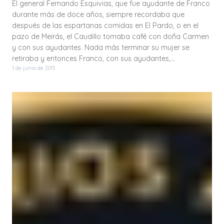
El general Fernando Esquivias, que fue ayudante de Franco
durante más de doce años, siempre recordaba que
después de las espartanas comidas en El Pardo, o en el
pazo de Meirás, el Caudillo tomaba café con doña Carmen
y con sus ayudantes. Nada más terminar su mujer se
retiraba y entonces Franco, con sus ayudantes,…
1 de junio de 2015