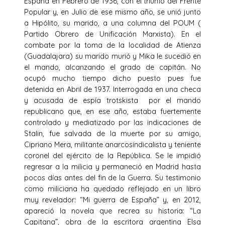
España en Febrero de 1936, con el triunfo del Frente
Popular y, en Julio de ese mismo año, se unió junto
a Hipólito, su marido, a una columna del POUM (
Partido Obrero de Unificación Marxista). En el
combate por la toma de la localidad de Atienza
(Guadalajara) su marido murió y Mika le sucedió en
el mando, alcanzando el grado de capitán. No
ocupó mucho tiempo dicho puesto pues fue
detenida en Abril de 1937. Interrogada en una checa
y acusada de espía trotskista por el mando
republicano que, en ese año, estaba fuertemente
controlado y mediatizado por las indicaciones de
Stalin, fue salvada de la muerte por su amigo,
Cipriano Mera, militante anarcosindicalista y teniente
coronel del ejército de la República. Se le impidió
regresar a la milicia y permaneció en Madrid hasta
pocos días antes del fin de la Guerra. Su testimonio
como miliciana ha quedado reflejado en un libro
muy revelador: “Mi guerra de España” y, en 2012,
apareció la novela que recrea su historia: “La
Capitana”, obra de la escritora argentina Elsa