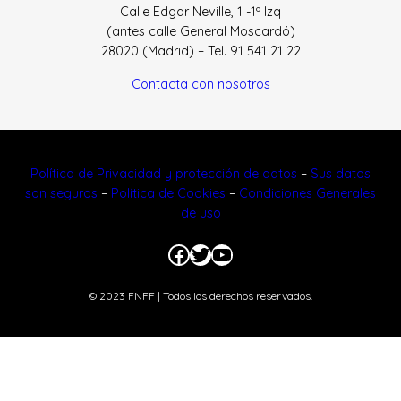
Calle Edgar Neville, 1 -1º Izq
(antes calle General Moscardó)
28020 (Madrid) – Tel. 91 541 21 22
Contacta con nosotros
Política de Privacidad y protección de datos
–
Sus datos
son seguros
–
Política de Cookies
–
Condiciones Generales
de uso
Facebook
Twitter
YouTube
© 2023 FNFF | Todos los derechos reservados.