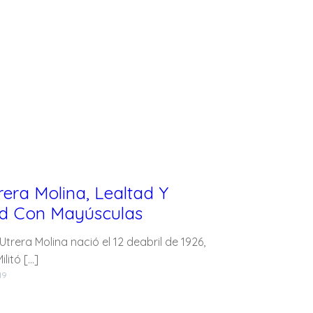
rera Molina, Lealtad Y
ad Con Mayúsculas
era Molina nació el 12 deabril de 1926,
litó […]
19