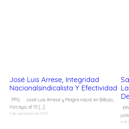
José Luis Arrese, Integridad
Sa
Nacionalsindicalista Y Efectividad
La
De
PPG José Luis Arrese y Magra nació en Bilbao,
Vizcaya, el 15 […]
PPG
3 de septiembre de 2019
juni
4 de 