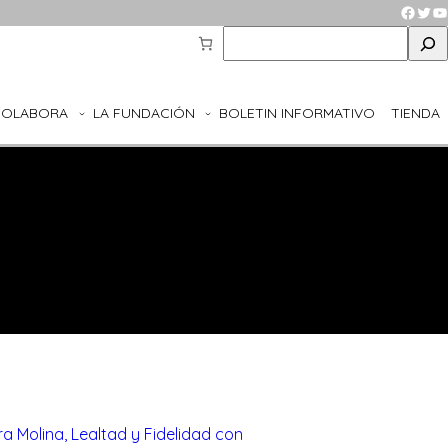
Faceb
Twit
Y
S
e
a
r
COLABORA
LA FUNDACIÓN
BOLETIN INFORMATIVO
TIENDA
c
h