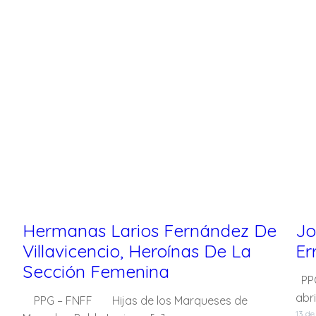
Hermanas Larios Fernández De
Jo
Villavicencio, Heroínas De La
Er
Sección Femenina
PPG
abri
PPG – FNFF Hijas de los Marqueses de
13 de