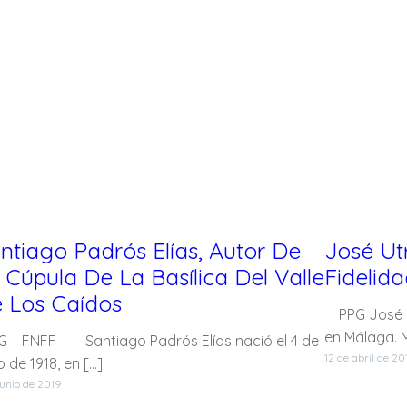
ntiago Padrós Elías, Autor De
José Ut
 Cúpula De La Basílica Del Valle
Fidelid
 Los Caídos
PPG José Utr
en Málaga. Mi
 – FNFF Santiago Padrós Elías nació el 4 de
12 de abril de 20
o de 1918, en […]
junio de 2019