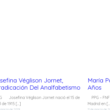
sefina Véglison Jornet,
María P
radicación Del Analfabetismo
Años
 Josefina Véglison Jornet nació el 15 de
PPG – FNFF 
l de 1915 […]
Madrid en […
 marzo de 2019
11 de marzo de 