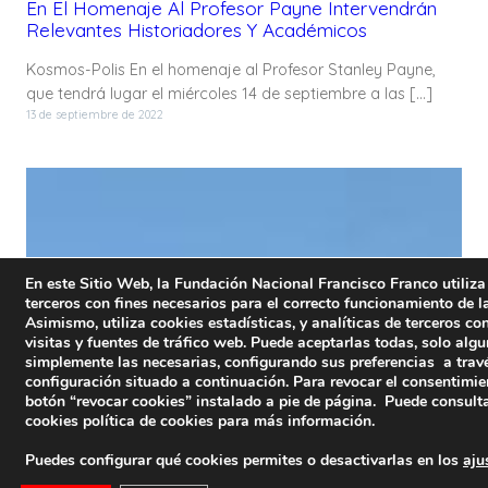
En El Homenaje Al Profesor Payne Intervendrán
Relevantes Historiadores Y Académicos
Kosmos-Polis En el homenaje al Profesor Stanley Payne,
que tendrá lugar el miércoles 14 de septiembre a las […]
13 de septiembre de 2022
En este Sitio Web, la Fundación Nacional Francisco Franco utiliza
terceros con fines necesarios para el correcto funcionamiento de l
Asimismo, utiliza cookies estadísticas, y analíticas de terceros co
visitas y fuentes de tráfico web. Puede aceptarlas todas, solo algu
simplemente las necesarias, configurando sus preferencias a travé
configuración situado a continuación. Para revocar el consentimie
botón “revocar cookies” instalado a pie de página. Puede consulta
cookies
política de cookies
para más información.
Puedes configurar qué cookies permites o desactivarlas en los
aju